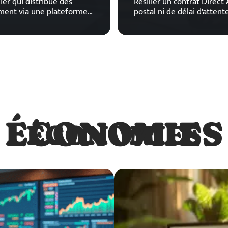
er qui distribue des
Résilier un contrat Direc
ement via une plateforme
…
postal ni de délai d'atten
ÉCONOMIES
ÉCONOMIES