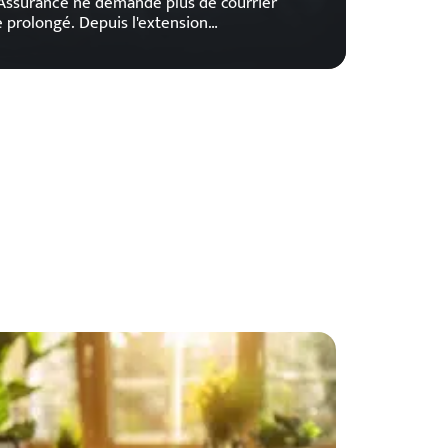
t Assurance ne demande plus de courrier
te prolongé. Depuis l'extension
…