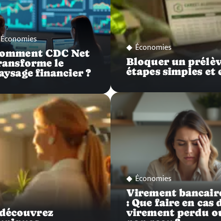
Économies
Économies
omment CDC Net
Bloquer un prélèv
ransforme le
étapes simples et 
aysage financier ?
Économies
Virement bancair
: Que faire en cas 
 découvrez
virement perdu o