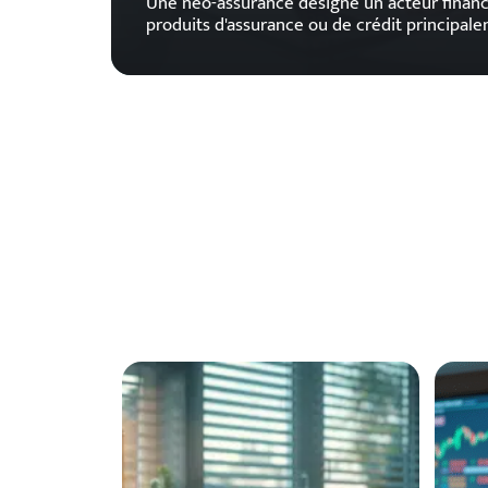
Une neo-assurance désigne un acteur financi
produits d'assurance ou de crédit principal