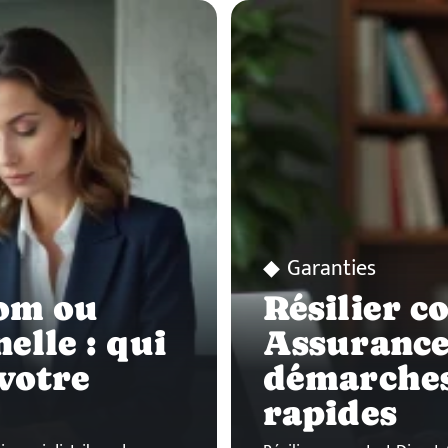
Garanties
om ou
Résilier c
elle : qui
Assurance 
votre
démarches
rapides