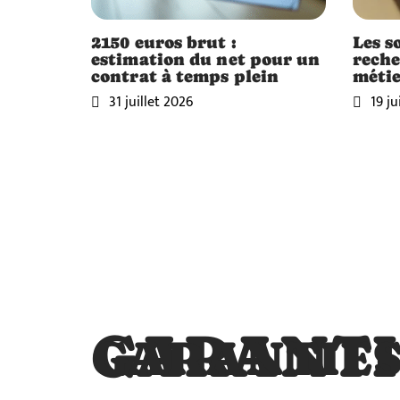
2150 euros brut :
Les so
estimation du net pour un
reche
contrat à temps plein
métie
31 juillet 2026
19 ju
GARANTI
GARANTIE