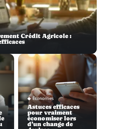
ement Crédit Agricole :
efficaces
Économies
Astuces efficaces
e
pour vraiment
de
économiser lors
u
d’un change de