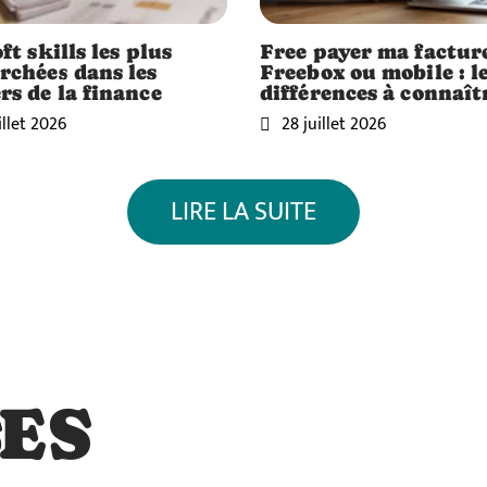
ft skills les plus
Free payer ma factur
rchées dans les
Freebox ou mobile : l
rs de la finance
différences à connaît
illet 2026
28 juillet 2026
LIRE LA SUITE
ES
S