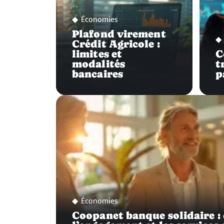
Économies
Plafond virement
Crédit Agricole :
limites et
C
modalités
t
bancaires
p
Économies
Coopanet banque solidaire :