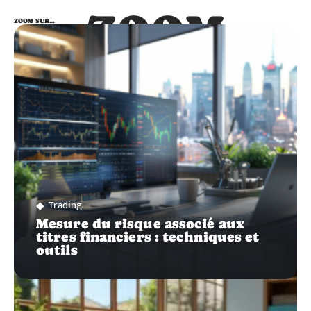
ZOOM
ZOOM SUR…
SUR…
Trading
Mesure du risque associé aux
titres financiers : techniques et
outils