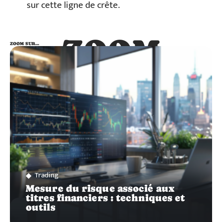
sur cette ligne de crête.
ZOOM
ZOOM SUR…
SUR…
Trading
Mesure du risque associé aux
titres financiers : techniques et
outils