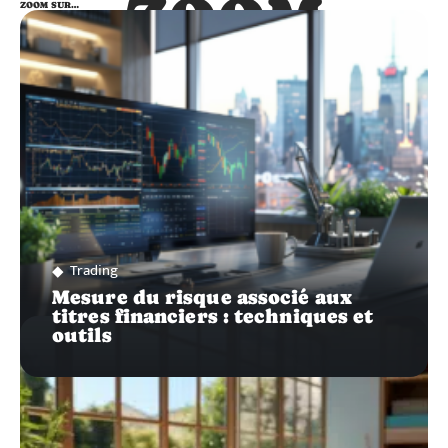
ZOOM
ZOOM SUR…
SUR…
Trading
Mesure du risque associé aux
titres financiers : techniques et
outils